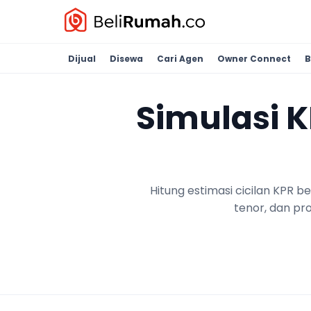
Dijual
Disewa
Cari Agen
Owner Connect
B
Simulasi 
Hitung estimasi cicilan KPR 
tenor, dan pr