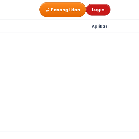
Login
Pasang Iklan
Aplikasi