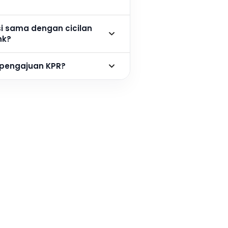
si sama dengan cicilan
nk?
 pengajuan KPR?