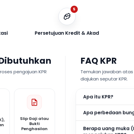
5
kasi
Persetujuan Kredit & Akad
Dibutuhkan
FAQ KPR
proses pengajuan KPR
Temukan jawaban atas p
diajukan seputar KPR.
Apa itu KPR?
Apa perbedaan bunga
Slip Gaji atau
K),
Bukti
en
Berapa uang muka (
Penghasilan
n