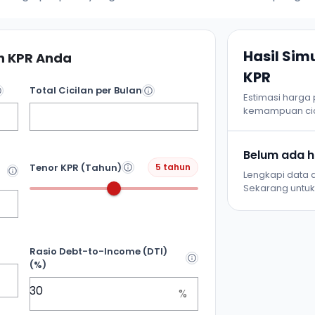
Hasil Si
 KPR Anda
KPR
Total Cicilan per Bulan
Estimasi harga
kemampuan cic
Belum ada ha
Tenor KPR (Tahun)
5 tahun
Lengkapi data d
Sekarang untuk 
Rasio Debt-to-Income (DTI)
(%)
%