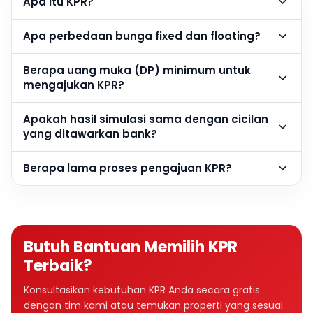
Apa itu KPR?
Apa perbedaan bunga fixed dan floating?
Berapa uang muka (DP) minimum untuk
mengajukan KPR?
Apakah hasil simulasi sama dengan cicilan
yang ditawarkan bank?
Berapa lama proses pengajuan KPR?
Butuh Bantuan Memilih KPR
Terbaik?
Konsultasikan kebutuhan KPR Anda secara gratis
dengan tim kami atau temukan properti yang sesuai