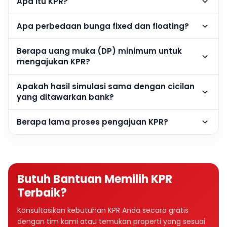
Apa itu KPR?
Apa perbedaan bunga fixed dan floating?
Berapa uang muka (DP) minimum untuk
mengajukan KPR?
Apakah hasil simulasi sama dengan cicilan
yang ditawarkan bank?
Berapa lama proses pengajuan KPR?
Butuh Bantuan Memilih KPR
Terbaik?
Konsultasikan kebutuhan KPR Anda secara gratis
dengan tim kami atau temukan properti yang sesuai