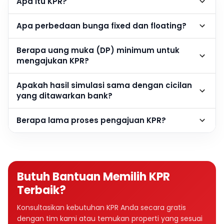
Apa itu KPR?
Apa perbedaan bunga fixed dan floating?
Berapa uang muka (DP) minimum untuk
mengajukan KPR?
Apakah hasil simulasi sama dengan cicilan
yang ditawarkan bank?
Berapa lama proses pengajuan KPR?
Butuh Bantuan Memilih KPR
Terbaik?
Konsultasikan kebutuhan KPR Anda secara gratis
dengan tim kami atau temukan properti yang sesuai