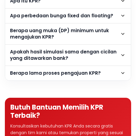
Apa itu KPR?
Apa perbedaan bunga fixed dan floating?
Berapa uang muka (DP) minimum untuk
mengajukan KPR?
Apakah hasil simulasi sama dengan cicilan
yang ditawarkan bank?
Berapa lama proses pengajuan KPR?
Butuh Bantuan Memilih KPR
Terbaik?
Konsultasikan kebutuhan KPR Anda secara gratis
dengan tim kami atau temukan properti yang sesuai