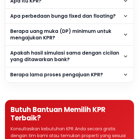
Apa itu KPR?
Apa perbedaan bunga fixed dan floating?
Berapa uang muka (DP) minimum untuk
mengajukan KPR?
Apakah hasil simulasi sama dengan cicilan
yang ditawarkan bank?
Berapa lama proses pengajuan KPR?
Butuh Bantuan Memilih KPR
Terbaik?
Konsultasikan kebutuhan KPR Anda secara gratis
dengan tim kami atau temukan properti yang sesuai