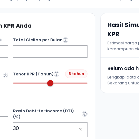
Hasil Si
 KPR Anda
KPR
Total Cicilan per Bulan
Estimasi harga
kemampuan cic
Belum ada ha
Tenor KPR (Tahun)
5 tahun
Lengkapi data d
Sekarang untuk 
Rasio Debt-to-Income (DTI)
(%)
%