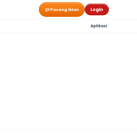
Login
Pasang Iklan
Aplikasi