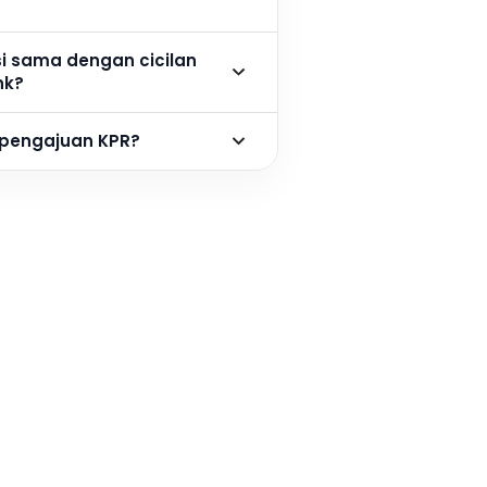
si sama dengan cicilan
nk?
 pengajuan KPR?