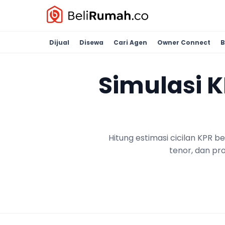
Dijual
Disewa
Cari Agen
Owner Connect
B
Simulasi 
Hitung estimasi cicilan KPR 
tenor, dan pr