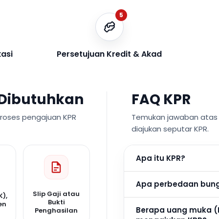
5
kasi
Persetujuan Kredit & Akad
Dibutuhkan
FAQ KPR
proses pengajuan KPR
Temukan jawaban atas p
diajukan seputar KPR.
Apa itu KPR?
Apa perbedaan bunga
Slip Gaji atau
K),
Bukti
en
Berapa uang muka (
Penghasilan
n