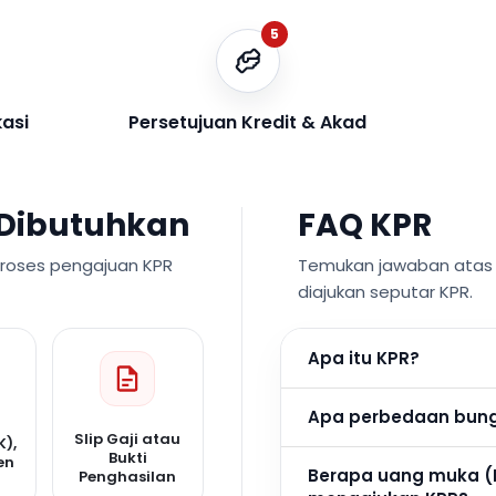
5
kasi
Persetujuan Kredit & Akad
Dibutuhkan
FAQ KPR
proses pengajuan KPR
Temukan jawaban atas p
diajukan seputar KPR.
Apa itu KPR?
Apa perbedaan bunga
Slip Gaji atau
K),
Bukti
en
Berapa uang muka (
Penghasilan
n