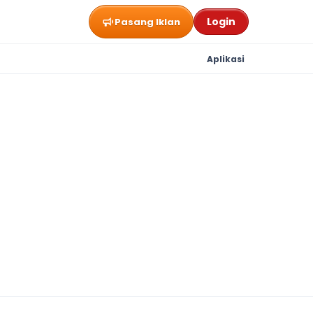
Login
Pasang Iklan
Aplikasi