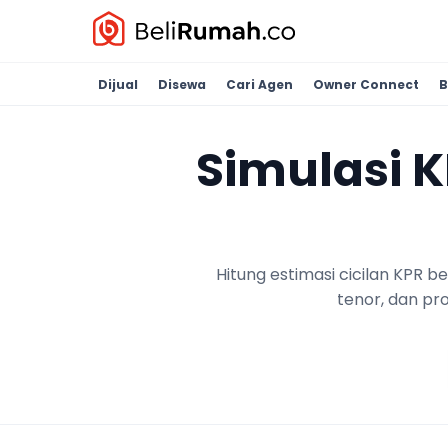
Dijual
Disewa
Cari Agen
Owner Connect
B
Simulasi 
Hitung estimasi cicilan KPR 
tenor, dan pr