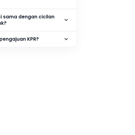
si sama dengan cicilan
nk?
 pengajuan KPR?