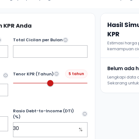
Hasil Si
 KPR Anda
KPR
Total Cicilan per Bulan
Estimasi harga
kemampuan cic
Belum ada ha
Tenor KPR (Tahun)
5 tahun
Lengkapi data d
Sekarang untuk 
Rasio Debt-to-Income (DTI)
(%)
%