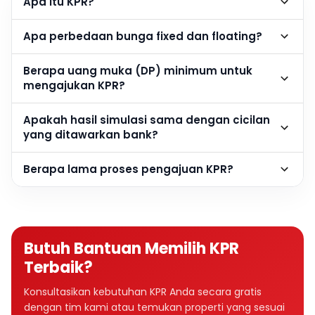
Apa itu KPR?
Apa perbedaan bunga fixed dan floating?
Berapa uang muka (DP) minimum untuk
mengajukan KPR?
Apakah hasil simulasi sama dengan cicilan
yang ditawarkan bank?
Berapa lama proses pengajuan KPR?
Butuh Bantuan Memilih KPR
Terbaik?
Konsultasikan kebutuhan KPR Anda secara gratis
dengan tim kami atau temukan properti yang sesuai