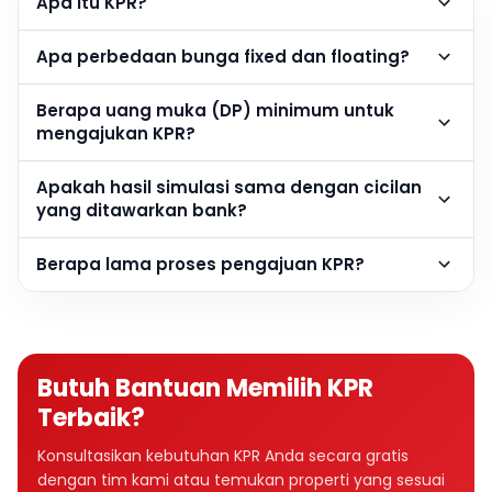
Apa itu KPR?
Apa perbedaan bunga fixed dan floating?
Berapa uang muka (DP) minimum untuk
mengajukan KPR?
Apakah hasil simulasi sama dengan cicilan
yang ditawarkan bank?
Berapa lama proses pengajuan KPR?
Butuh Bantuan Memilih KPR
Terbaik?
Konsultasikan kebutuhan KPR Anda secara gratis
dengan tim kami atau temukan properti yang sesuai