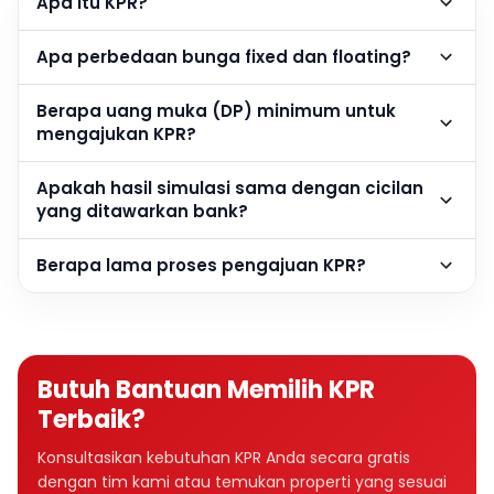
Apa itu KPR?
Apa perbedaan bunga fixed dan floating?
Berapa uang muka (DP) minimum untuk
mengajukan KPR?
Apakah hasil simulasi sama dengan cicilan
yang ditawarkan bank?
Berapa lama proses pengajuan KPR?
Butuh Bantuan Memilih KPR
Terbaik?
Konsultasikan kebutuhan KPR Anda secara gratis
dengan tim kami atau temukan properti yang sesuai