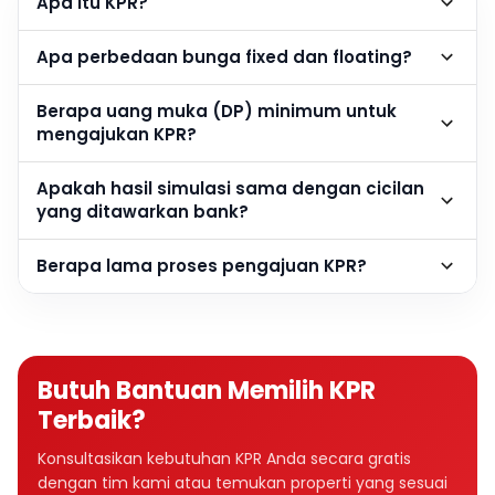
Apa itu KPR?
Apa perbedaan bunga fixed dan floating?
Berapa uang muka (DP) minimum untuk
mengajukan KPR?
Apakah hasil simulasi sama dengan cicilan
yang ditawarkan bank?
Berapa lama proses pengajuan KPR?
Butuh Bantuan Memilih KPR
Terbaik?
Konsultasikan kebutuhan KPR Anda secara gratis
dengan tim kami atau temukan properti yang sesuai