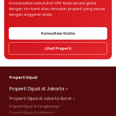
Bagaimana tenor memengaruhi cicilan KPR?
Konsultasikan kebutuhan KPR Anda secara gratis
dengan tim kami atau temukan properti yang sesuai
Tenor KPR 10, 15, atau 20 tahun, mana yang
dengan anggaran Anda.
lebih baik?
Apakah suku bunga memengaruhi cicilan
Konsultasi Gratis
KPR?
Lihat Properti
Apa perbedaan bunga fixed dan floating
dalam KPR?
Mengapa cicilan KPR bisa naik setelah
beberapa tahun?
Properti Dijual
Apa perbedaan bunga flat, efektif, dan
Properti Dijual di Jakarta >
anuitas?
Properti Dijual di Jakarta Barat >
Rumah Rp500 juta cicilannya berapa per
Properti Dijual di Cengkareng >
bulan?
Properti Dijual di Kalideres >