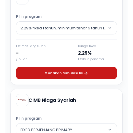
Pilih program
2.29% fixed 1 tahun, minimum tenor 5 tahun lalu counter rat
Estimasi angsuran
Bunga fixed
-
2.29%
/ bulan
1 tahun pertama
Gunakan Simulasi Ini
CIMB Niaga Syariah
Pilih program
FIXED BERJENJANG PRIMARY