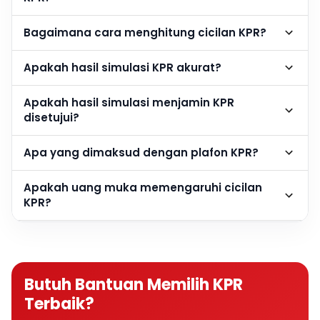
Bagaimana cara menghitung cicilan KPR?
Apakah hasil simulasi KPR akurat?
Apakah hasil simulasi menjamin KPR
disetujui?
Apa yang dimaksud dengan plafon KPR?
Apakah uang muka memengaruhi cicilan
KPR?
Berapa DP rumah agar cicilan KPR lebih
ringan?
Butuh Bantuan Memilih KPR
Apakah semakin besar DP semakin baik?
Terbaik?