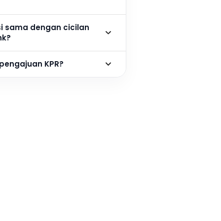
si sama dengan cicilan
nk?
 pengajuan KPR?