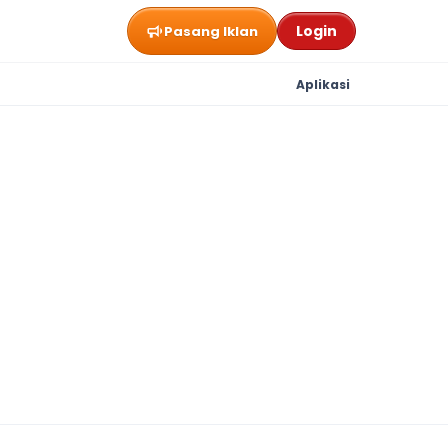
Login
Pasang Iklan
Aplikasi