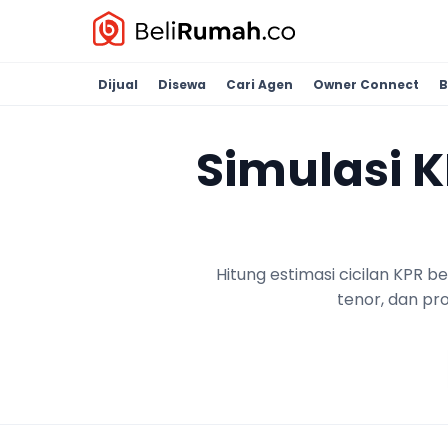
Dijual
Disewa
Cari Agen
Owner Connect
B
Simulasi 
Hitung estimasi cicilan KPR 
tenor, dan pr