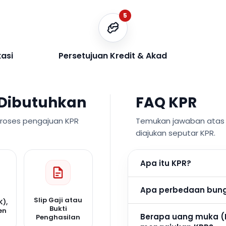
5
kasi
Persetujuan Kredit & Akad
Dibutuhkan
FAQ KPR
proses pengajuan KPR
Temukan jawaban atas p
diajukan seputar KPR.
Apa itu KPR?
Apa perbedaan bunga
Slip Gaji atau
K),
Bukti
en
Berapa uang muka (
Penghasilan
n