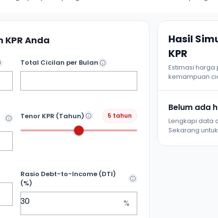
Hasil Si
 KPR Anda
KPR
Total Cicilan per Bulan
Estimasi harga
kemampuan cic
Belum ada ha
Tenor KPR (Tahun)
5 tahun
Lengkapi data d
Sekarang untuk 
Rasio Debt-to-Income (DTI)
(%)
%