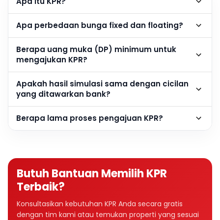
Apa itu KPR?
Apa perbedaan bunga fixed dan floating?
Berapa uang muka (DP) minimum untuk
mengajukan KPR?
Apakah hasil simulasi sama dengan cicilan
yang ditawarkan bank?
Berapa lama proses pengajuan KPR?
Butuh Bantuan Memilih KPR
Terbaik?
Konsultasikan kebutuhan KPR Anda secara gratis
dengan tim kami atau temukan properti yang sesuai