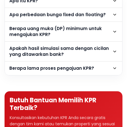
Apa itu KPR?
Apa perbedaan bunga fixed dan floating?
Berapa uang muka (DP) minimum untuk
mengajukan KPR?
Apakah hasil simulasi sama dengan cicilan
yang ditawarkan bank?
Berapa lama proses pengajuan KPR?
Butuh Bantuan Memilih KPR
Terbaik?
Konsultasikan kebutuhan KPR Anda secara gratis
dengan tim kami atau temukan properti yang sesuai