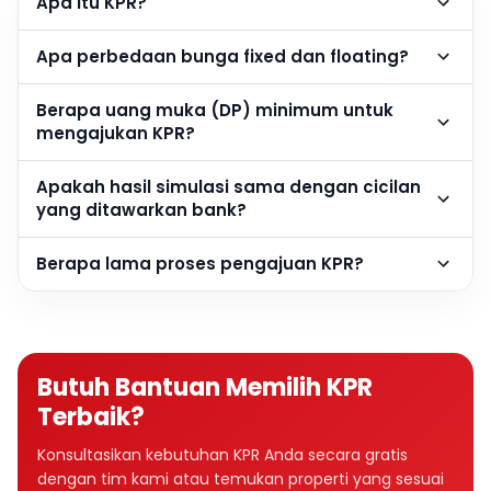
Apa itu KPR?
Apa perbedaan bunga fixed dan floating?
Berapa uang muka (DP) minimum untuk
mengajukan KPR?
Apakah hasil simulasi sama dengan cicilan
yang ditawarkan bank?
Berapa lama proses pengajuan KPR?
Butuh Bantuan Memilih KPR
Terbaik?
Konsultasikan kebutuhan KPR Anda secara gratis
dengan tim kami atau temukan properti yang sesuai