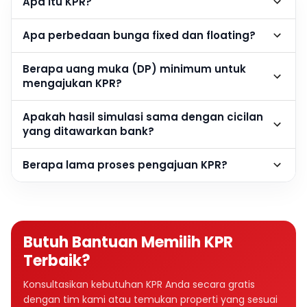
Apa itu KPR?
Apa perbedaan bunga fixed dan floating?
Berapa uang muka (DP) minimum untuk
mengajukan KPR?
Apakah hasil simulasi sama dengan cicilan
yang ditawarkan bank?
Berapa lama proses pengajuan KPR?
Butuh Bantuan Memilih KPR
Terbaik?
Konsultasikan kebutuhan KPR Anda secara gratis
dengan tim kami atau temukan properti yang sesuai