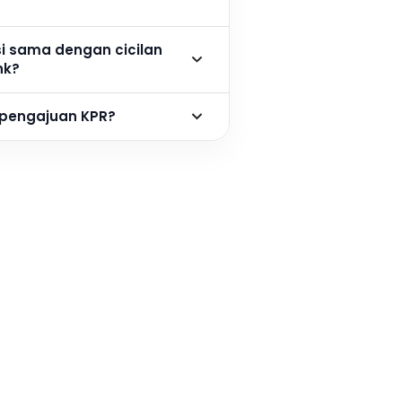
si sama dengan cicilan
nk?
 pengajuan KPR?