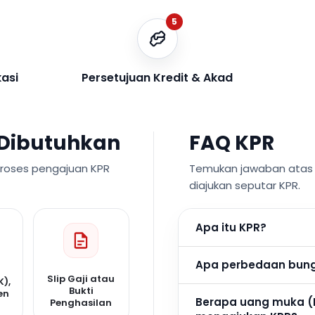
5
kasi
Persetujuan Kredit & Akad
Dibutuhkan
FAQ KPR
proses pengajuan KPR
Temukan jawaban atas p
diajukan seputar KPR.
Apa itu KPR?
Apa perbedaan bunga
Slip Gaji atau
K),
Bukti
en
Berapa uang muka (
Penghasilan
n