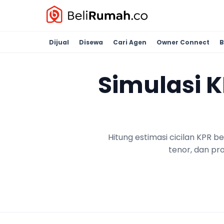
Dijual
Disewa
Cari Agen
Owner Connect
B
Simulasi 
Hitung estimasi cicilan KPR 
tenor, dan pr