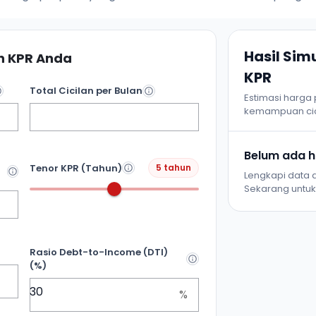
Hasil Si
 KPR Anda
KPR
Total Cicilan per Bulan
Estimasi harga
kemampuan cic
Belum ada ha
Tenor KPR (Tahun)
5 tahun
Lengkapi data d
Sekarang untuk 
Rasio Debt-to-Income (DTI)
(%)
%