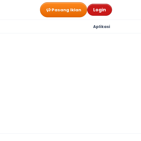
Login
Pasang Iklan
Aplikasi