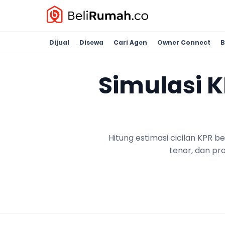
Dijual
Disewa
Cari Agen
Owner Connect
B
Simulasi 
Hitung estimasi cicilan KPR 
tenor, dan pr