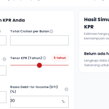
Hasil Si
 KPR Anda
KPR
Total Cicilan per Bulan
Estimasi harga
kemampuan cic
Belum ada ha
Tenor KPR (Tahun)
5 tahun
Lengkapi data d
Sekarang untuk 
Rasio Debt-to-Income (DTI)
(%)
%