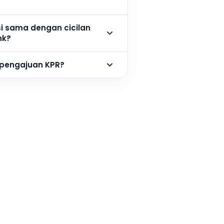
si sama dengan cicilan
nk?
 pengajuan KPR?