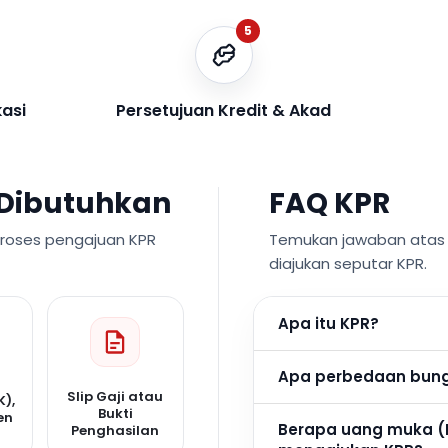
5
kasi
Persetujuan Kredit & Akad
Dibutuhkan
FAQ KPR
proses pengajuan KPR
Temukan jawaban atas p
diajukan seputar KPR.
Apa itu KPR?
Apa perbedaan bunga
Slip Gaji atau
K),
Bukti
en
Berapa uang muka (
Penghasilan
n