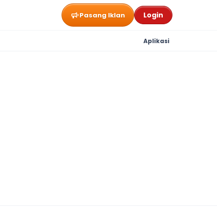
Login
Pasang Iklan
Aplikasi