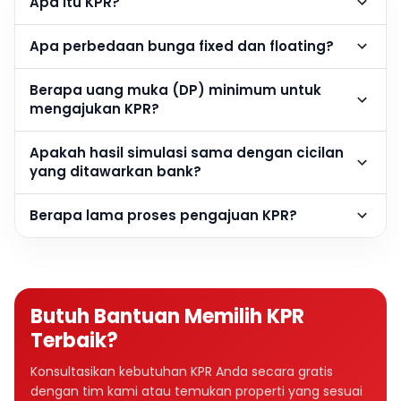
Apa itu KPR?
Apa perbedaan bunga fixed dan floating?
Berapa uang muka (DP) minimum untuk
mengajukan KPR?
Apakah hasil simulasi sama dengan cicilan
yang ditawarkan bank?
Berapa lama proses pengajuan KPR?
Butuh Bantuan Memilih KPR
Terbaik?
Konsultasikan kebutuhan KPR Anda secara gratis
dengan tim kami atau temukan properti yang sesuai