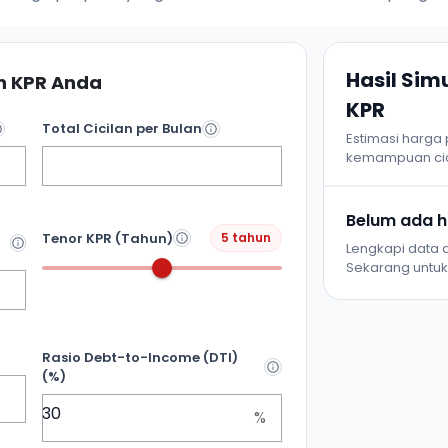
Hasil Si
 KPR Anda
KPR
Total Cicilan per Bulan
Estimasi harga
kemampuan cic
Belum ada ha
Tenor KPR (Tahun)
5 tahun
Lengkapi data d
Sekarang untuk 
Rasio Debt-to-Income (DTI)
(%)
%