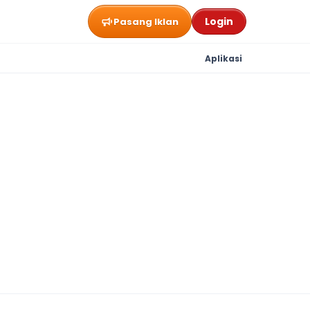
Login
Pasang Iklan
Aplikasi