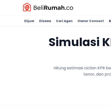
Dijual
Disewa
Cari Agen
Owner Connect
B
Simulasi 
Hitung estimasi cicilan KPR 
tenor, dan pr