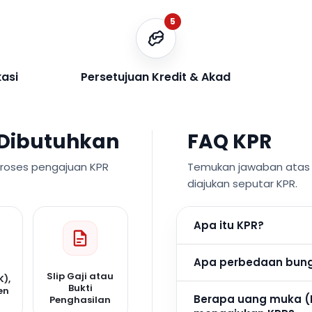
5
kasi
Persetujuan Kredit & Akad
Dibutuhkan
FAQ KPR
proses pengajuan KPR
Temukan jawaban atas p
diajukan seputar KPR.
Apa itu KPR?
Apa perbedaan bunga
Slip Gaji atau
K),
Bukti
en
Berapa uang muka (
Penghasilan
n