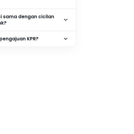
si sama dengan cicilan
nk?
 pengajuan KPR?