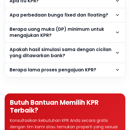
Apa itu KPR?
Apa perbedaan bunga fixed dan floating?
Berapa uang muka (DP) minimum untuk
mengajukan KPR?
Apakah hasil simulasi sama dengan cicilan
yang ditawarkan bank?
Berapa lama proses pengajuan KPR?
Butuh Bantuan Memilih KPR
Terbaik?
Konsultasikan kebutuhan KPR Anda secara gratis
dengan tim kami atau temukan properti yang sesuai