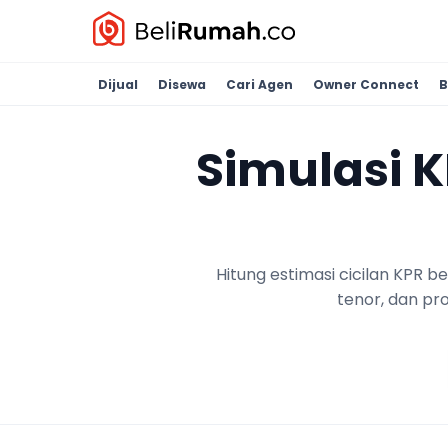
Dijual
Disewa
Cari Agen
Owner Connect
B
Simulasi 
Hitung estimasi cicilan KPR 
tenor, dan pr