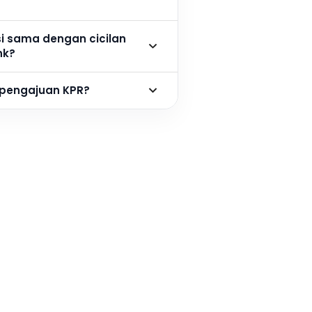
si sama dengan cicilan
nk?
 pengajuan KPR?