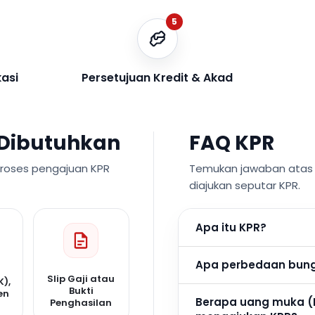
5
kasi
Persetujuan Kredit & Akad
Dibutuhkan
FAQ KPR
proses pengajuan KPR
Temukan jawaban atas p
diajukan seputar KPR.
Apa itu KPR?
Apa perbedaan bunga
Slip Gaji atau
K),
Bukti
en
Berapa uang muka (
Penghasilan
n