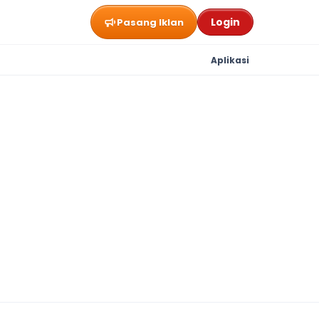
Login
Pasang Iklan
Aplikasi