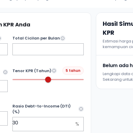
Hasil Si
 KPR Anda
KPR
Total Cicilan per Bulan
Estimasi harga
kemampuan cic
Belum ada ha
Tenor KPR (Tahun)
5 tahun
Lengkapi data d
Sekarang untuk 
Rasio Debt-to-Income (DTI)
(%)
%