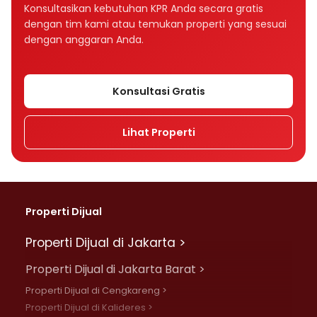
Bagaimana tenor memengaruhi cicilan KPR?
Konsultasikan kebutuhan KPR Anda secara gratis
dengan tim kami atau temukan properti yang sesuai
Tenor KPR 10, 15, atau 20 tahun, mana yang
dengan anggaran Anda.
lebih baik?
Apakah suku bunga memengaruhi cicilan
Konsultasi Gratis
KPR?
Lihat Properti
Apa perbedaan bunga fixed dan floating
dalam KPR?
Mengapa cicilan KPR bisa naik setelah
beberapa tahun?
Properti Dijual
Apa perbedaan bunga flat, efektif, dan
Properti Dijual di Jakarta >
anuitas?
Properti Dijual di Jakarta Barat >
Rumah Rp500 juta cicilannya berapa per
Properti Dijual di Cengkareng >
bulan?
Properti Dijual di Kalideres >