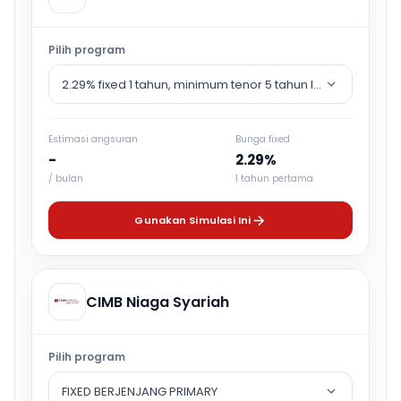
Pilih program
2.29% fixed 1 tahun, minimum tenor 5 tahun lalu counter rat
Estimasi angsuran
Bunga fixed
-
2.29%
/ bulan
1 tahun pertama
Gunakan Simulasi Ini
CIMB Niaga Syariah
Pilih program
FIXED BERJENJANG PRIMARY