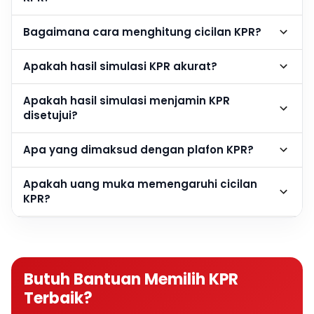
Bagaimana cara menghitung cicilan KPR?
Apakah hasil simulasi KPR akurat?
Apakah hasil simulasi menjamin KPR
disetujui?
Apa yang dimaksud dengan plafon KPR?
Apakah uang muka memengaruhi cicilan
KPR?
Berapa DP rumah agar cicilan KPR lebih
ringan?
Butuh Bantuan Memilih KPR
Apakah semakin besar DP semakin baik?
Terbaik?