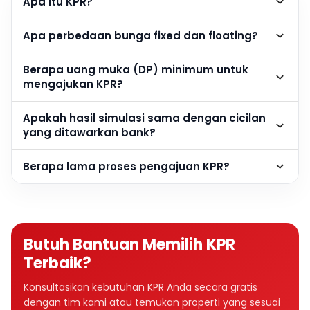
Apa itu KPR?
Apa perbedaan bunga fixed dan floating?
Berapa uang muka (DP) minimum untuk
mengajukan KPR?
Apakah hasil simulasi sama dengan cicilan
yang ditawarkan bank?
Berapa lama proses pengajuan KPR?
Butuh Bantuan Memilih KPR
Terbaik?
Konsultasikan kebutuhan KPR Anda secara gratis
dengan tim kami atau temukan properti yang sesuai