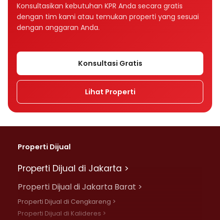
Bagaimana tenor memengaruhi cicilan KPR?
Konsultasikan kebutuhan KPR Anda secara gratis
dengan tim kami atau temukan properti yang sesuai
Tenor KPR 10, 15, atau 20 tahun, mana yang
dengan anggaran Anda.
lebih baik?
Apakah suku bunga memengaruhi cicilan
Konsultasi Gratis
KPR?
Lihat Properti
Apa perbedaan bunga fixed dan floating
dalam KPR?
Mengapa cicilan KPR bisa naik setelah
beberapa tahun?
Properti Dijual
Apa perbedaan bunga flat, efektif, dan
Properti Dijual di Jakarta >
anuitas?
Properti Dijual di Jakarta Barat >
Rumah Rp500 juta cicilannya berapa per
Properti Dijual di Cengkareng >
bulan?
Properti Dijual di Kalideres >