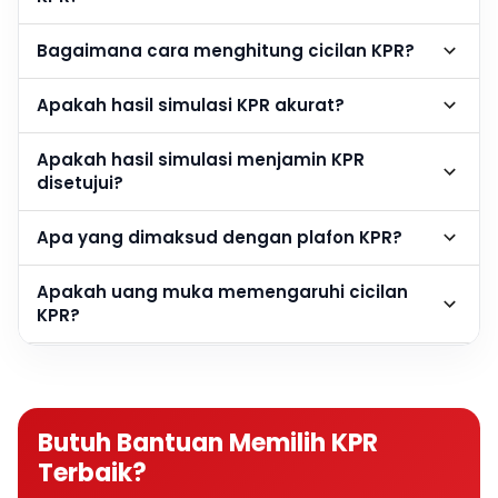
Bagaimana cara menghitung cicilan KPR?
Apakah hasil simulasi KPR akurat?
Apakah hasil simulasi menjamin KPR
disetujui?
Apa yang dimaksud dengan plafon KPR?
Apakah uang muka memengaruhi cicilan
KPR?
Berapa DP rumah agar cicilan KPR lebih
ringan?
Butuh Bantuan Memilih KPR
Apakah semakin besar DP semakin baik?
Terbaik?