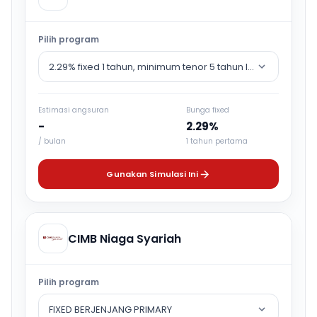
Pilih program
2.29% fixed 1 tahun, minimum tenor 5 tahun lalu counter rat
Estimasi angsuran
Bunga fixed
-
2.29%
/ bulan
1 tahun pertama
Gunakan Simulasi Ini
CIMB Niaga Syariah
Pilih program
FIXED BERJENJANG PRIMARY