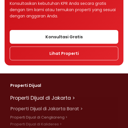
Bagaimana tenor memengaruhi cicilan KPR?
Konsultasikan kebutuhan KPR Anda secara gratis
dengan tim kami atau temukan properti yang sesuai
Tenor KPR 10, 15, atau 20 tahun, mana yang
dengan anggaran Anda.
lebih baik?
Apakah suku bunga memengaruhi cicilan
Konsultasi Gratis
KPR?
Lihat Properti
Apa perbedaan bunga fixed dan floating
dalam KPR?
Mengapa cicilan KPR bisa naik setelah
beberapa tahun?
Properti Dijual
Apa perbedaan bunga flat, efektif, dan
Properti Dijual di Jakarta >
anuitas?
Properti Dijual di Jakarta Barat >
Rumah Rp500 juta cicilannya berapa per
Properti Dijual di Cengkareng >
bulan?
Properti Dijual di Kalideres >