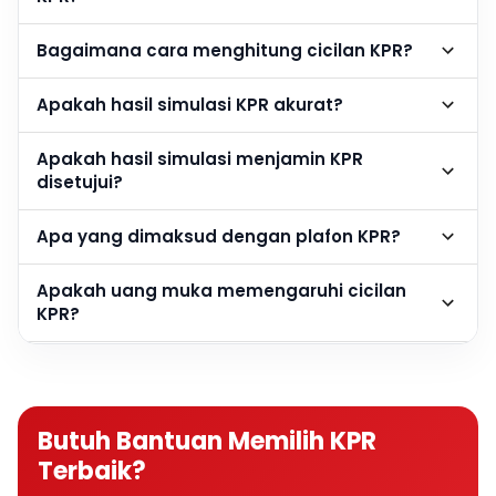
Bagaimana cara menghitung cicilan KPR?
Apakah hasil simulasi KPR akurat?
Apakah hasil simulasi menjamin KPR
disetujui?
Apa yang dimaksud dengan plafon KPR?
Apakah uang muka memengaruhi cicilan
KPR?
Berapa DP rumah agar cicilan KPR lebih
ringan?
Butuh Bantuan Memilih KPR
Apakah semakin besar DP semakin baik?
Terbaik?