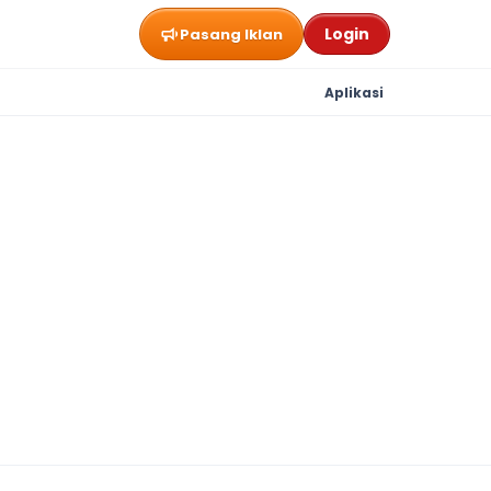
Login
Pasang Iklan
Aplikasi