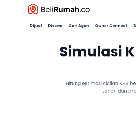
Dijual
Disewa
Cari Agen
Owner Connect
B
Simulasi 
Hitung estimasi cicilan KPR 
tenor, dan pr