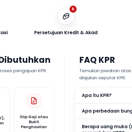
5
kasi
Persetujuan Kredit & Akad
Dibutuhkan
FAQ KPR
proses pengajuan KPR
Temukan jawaban atas p
diajukan seputar KPR.
Apa itu KPR?
Apa perbedaan bunga
Slip Gaji atau
K),
Bukti
en
Berapa uang muka (
Penghasilan
n