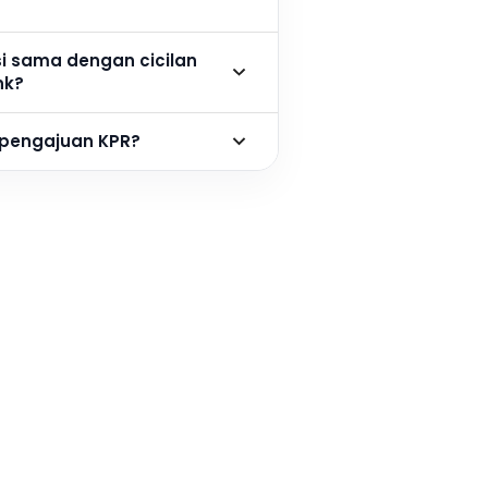
si sama dengan cicilan
nk?
 pengajuan KPR?