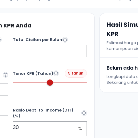
Hasil Si
 KPR Anda
KPR
Total Cicilan per Bulan
Estimasi harga
kemampuan cic
Belum ada ha
Tenor KPR (Tahun)
5 tahun
Lengkapi data d
Sekarang untuk 
Rasio Debt-to-Income (DTI)
(%)
%