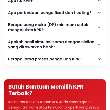
Apa itu KPR?
Apa perbedaan bunga fixed dan floating?
Berapa uang muka (DP) minimum untuk
mengajukan KPR?
Apakah hasil simulasi sama dengan cicilan
yang ditawarkan bank?
Berapa lama proses pengajuan KPR?
Butuh Bantuan Memilih KPR
Terbaik?
Konsultasikan kebutuhan KPR Anda secara gratis
dengan tim kami atau temukan properti yang sesuai