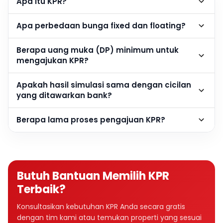
Apa itu KPR?
Apa perbedaan bunga fixed dan floating?
Berapa uang muka (DP) minimum untuk
mengajukan KPR?
Apakah hasil simulasi sama dengan cicilan
yang ditawarkan bank?
Berapa lama proses pengajuan KPR?
Butuh Bantuan Memilih KPR
Terbaik?
Konsultasikan kebutuhan KPR Anda secara gratis
dengan tim kami atau temukan properti yang sesuai