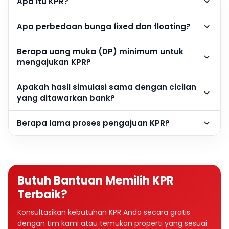
Apa itu KPR?
Apa perbedaan bunga fixed dan floating?
Berapa uang muka (DP) minimum untuk
mengajukan KPR?
Apakah hasil simulasi sama dengan cicilan
yang ditawarkan bank?
Berapa lama proses pengajuan KPR?
Butuh Bantuan Memilih KPR
Terbaik?
Konsultasikan kebutuhan KPR Anda secara gratis
dengan tim kami atau temukan properti yang sesuai