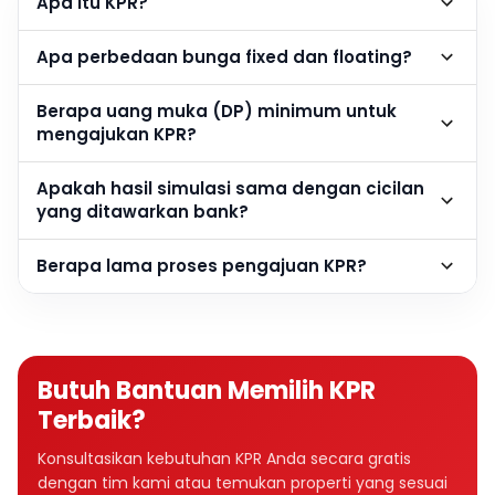
Apa itu KPR?
Apa perbedaan bunga fixed dan floating?
Berapa uang muka (DP) minimum untuk
mengajukan KPR?
Apakah hasil simulasi sama dengan cicilan
yang ditawarkan bank?
Berapa lama proses pengajuan KPR?
Butuh Bantuan Memilih KPR
Terbaik?
Konsultasikan kebutuhan KPR Anda secara gratis
dengan tim kami atau temukan properti yang sesuai