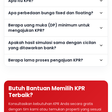
Apa itu KPR?
Apa perbedaan bunga fixed dan floating?
Berapa uang muka (DP) minimum untuk
mengajukan KPR?
Apakah hasil simulasi sama dengan cicilan
yang ditawarkan bank?
Berapa lama proses pengajuan KPR?
Butuh Bantuan Memilih KPR
Terbaik?
Konsultasikan kebutuhan KPR Anda secara gratis
dengan tim kami atau temukan properti yang sesuai