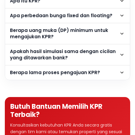
Apa itu KPR?
Apa perbedaan bunga fixed dan floating?
Berapa uang muka (DP) minimum untuk
mengajukan KPR?
Apakah hasil simulasi sama dengan cicilan
yang ditawarkan bank?
Berapa lama proses pengajuan KPR?
Butuh Bantuan Memilih KPR
Terbaik?
Konsultasikan kebutuhan KPR Anda secara gratis
dengan tim kami atau temukan properti yang sesuai