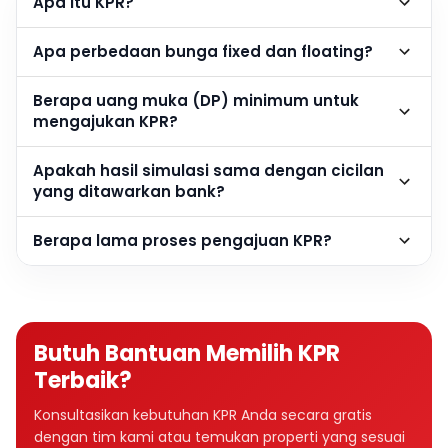
Apa itu KPR?
Apa perbedaan bunga fixed dan floating?
Berapa uang muka (DP) minimum untuk
mengajukan KPR?
Apakah hasil simulasi sama dengan cicilan
yang ditawarkan bank?
Berapa lama proses pengajuan KPR?
Butuh Bantuan Memilih KPR
Terbaik?
Konsultasikan kebutuhan KPR Anda secara gratis
dengan tim kami atau temukan properti yang sesuai