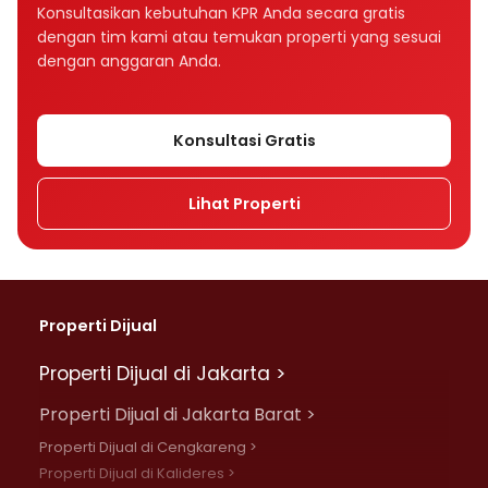
Bagaimana tenor memengaruhi cicilan KPR?
Konsultasikan kebutuhan KPR Anda secara gratis
dengan tim kami atau temukan properti yang sesuai
Tenor KPR 10, 15, atau 20 tahun, mana yang
dengan anggaran Anda.
lebih baik?
Apakah suku bunga memengaruhi cicilan
Konsultasi Gratis
KPR?
Lihat Properti
Apa perbedaan bunga fixed dan floating
dalam KPR?
Mengapa cicilan KPR bisa naik setelah
beberapa tahun?
Properti Dijual
Apa perbedaan bunga flat, efektif, dan
Properti Dijual di Jakarta >
anuitas?
Properti Dijual di Jakarta Barat >
Rumah Rp500 juta cicilannya berapa per
Properti Dijual di Cengkareng >
bulan?
Properti Dijual di Kalideres >