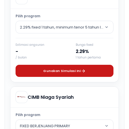
Pilih program
2.29% fixed 1 tahun, minimum tenor 5 tahun lalu counter rat
Estimasi angsuran
Bunga fixed
-
2.29%
/ bulan
1 tahun pertama
Gunakan Simulasi Ini
CIMB Niaga Syariah
Pilih program
FIXED BERJENJANG PRIMARY