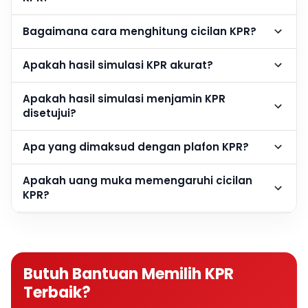
Bagaimana cara menghitung cicilan KPR?
Apakah hasil simulasi KPR akurat?
Apakah hasil simulasi menjamin KPR
disetujui?
Apa yang dimaksud dengan plafon KPR?
Apakah uang muka memengaruhi cicilan
KPR?
Berapa DP rumah agar cicilan KPR lebih
ringan?
Butuh Bantuan Memilih KPR
Apakah semakin besar DP semakin baik?
Terbaik?