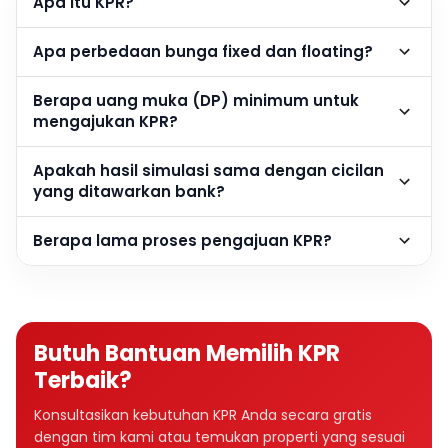
Apa itu KPR?
Apa perbedaan bunga fixed dan floating?
Berapa uang muka (DP) minimum untuk
mengajukan KPR?
Apakah hasil simulasi sama dengan cicilan
yang ditawarkan bank?
Berapa lama proses pengajuan KPR?
Butuh Bantuan Memilih KPR
Terbaik?
Konsultasikan kebutuhan KPR Anda secara gratis
dengan tim kami atau temukan properti yang sesuai