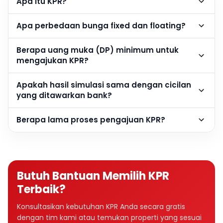
Apa itu KPR?
Apa perbedaan bunga fixed dan floating?
Berapa uang muka (DP) minimum untuk
mengajukan KPR?
Apakah hasil simulasi sama dengan cicilan
yang ditawarkan bank?
Berapa lama proses pengajuan KPR?
Butuh Bantuan Memilih KPR
Terbaik?
Konsultasikan kebutuhan KPR Anda secara gratis
dengan tim kami atau temukan properti yang sesuai