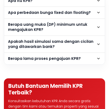
Apa itu KPR?
Apa perbedaan bunga fixed dan floating?
Berapa uang muka (DP) minimum untuk
mengajukan KPR?
Apakah hasil simulasi sama dengan cicilan
yang ditawarkan bank?
Berapa lama proses pengajuan KPR?
Butuh Bantuan Memilih KPR
Terbaik?
Konsultasikan kebutuhan KPR Anda secara gratis
dengan tim kami atau temukan properti yang sesuai