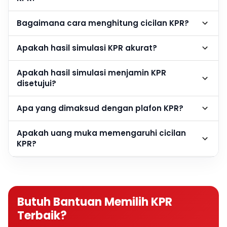
Bagaimana cara menghitung cicilan KPR?
Apakah hasil simulasi KPR akurat?
Apakah hasil simulasi menjamin KPR
disetujui?
Apa yang dimaksud dengan plafon KPR?
Apakah uang muka memengaruhi cicilan
KPR?
Berapa DP rumah agar cicilan KPR lebih
ringan?
Butuh Bantuan Memilih KPR
Apakah semakin besar DP semakin baik?
Terbaik?