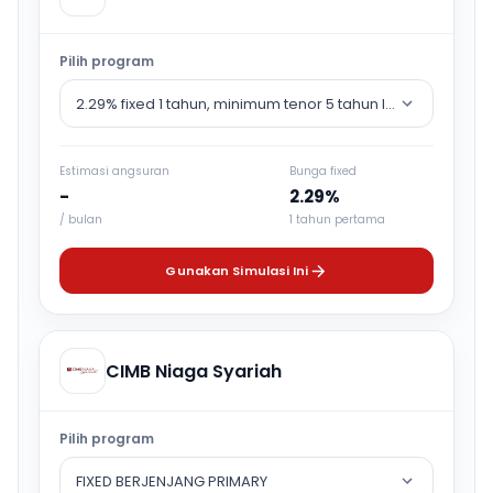
Pilih program
2.29% fixed 1 tahun, minimum tenor 5 tahun lalu counter rat
Estimasi angsuran
Bunga fixed
-
2.29%
/ bulan
1 tahun pertama
Gunakan Simulasi Ini
CIMB Niaga Syariah
Pilih program
FIXED BERJENJANG PRIMARY