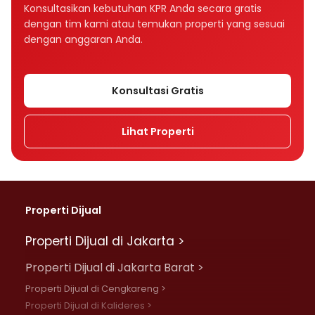
Bagaimana tenor memengaruhi cicilan KPR?
Konsultasikan kebutuhan KPR Anda secara gratis
dengan tim kami atau temukan properti yang sesuai
Tenor KPR 10, 15, atau 20 tahun, mana yang
dengan anggaran Anda.
lebih baik?
Apakah suku bunga memengaruhi cicilan
Konsultasi Gratis
KPR?
Lihat Properti
Apa perbedaan bunga fixed dan floating
dalam KPR?
Mengapa cicilan KPR bisa naik setelah
beberapa tahun?
Properti Dijual
Apa perbedaan bunga flat, efektif, dan
Properti Dijual di Jakarta >
anuitas?
Properti Dijual di Jakarta Barat >
Rumah Rp500 juta cicilannya berapa per
Properti Dijual di Cengkareng >
bulan?
Properti Dijual di Kalideres >