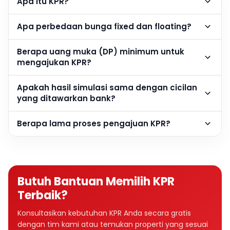
Apa itu KPR?
Apa perbedaan bunga fixed dan floating?
Berapa uang muka (DP) minimum untuk
mengajukan KPR?
Apakah hasil simulasi sama dengan cicilan
yang ditawarkan bank?
Berapa lama proses pengajuan KPR?
Butuh Bantuan Memilih KPR
Terbaik?
Konsultasikan kebutuhan KPR Anda secara gratis
dengan tim kami atau temukan properti yang sesuai