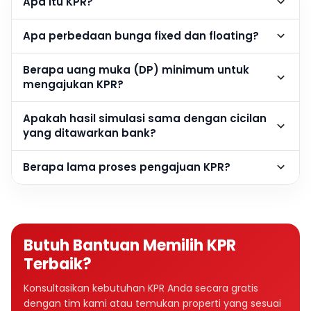
Apa itu KPR?
Apa perbedaan bunga fixed dan floating?
Berapa uang muka (DP) minimum untuk
mengajukan KPR?
Apakah hasil simulasi sama dengan cicilan
yang ditawarkan bank?
Berapa lama proses pengajuan KPR?
Butuh Bantuan Memilih KPR
Terbaik?
Konsultasikan kebutuhan KPR Anda secara gratis
dengan tim kami atau temukan properti yang sesuai