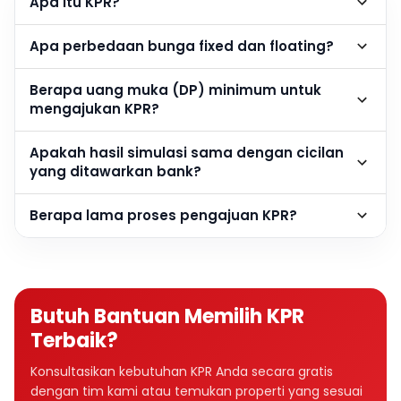
Apa itu KPR?
Apa perbedaan bunga fixed dan floating?
Berapa uang muka (DP) minimum untuk
mengajukan KPR?
Apakah hasil simulasi sama dengan cicilan
yang ditawarkan bank?
Berapa lama proses pengajuan KPR?
Butuh Bantuan Memilih KPR
Terbaik?
Konsultasikan kebutuhan KPR Anda secara gratis
dengan tim kami atau temukan properti yang sesuai