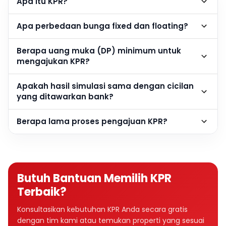
Apa itu KPR?
Apa perbedaan bunga fixed dan floating?
Berapa uang muka (DP) minimum untuk
mengajukan KPR?
Apakah hasil simulasi sama dengan cicilan
yang ditawarkan bank?
Berapa lama proses pengajuan KPR?
Butuh Bantuan Memilih KPR
Terbaik?
Konsultasikan kebutuhan KPR Anda secara gratis
dengan tim kami atau temukan properti yang sesuai