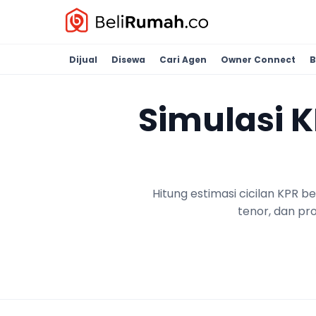
Dijual
Disewa
Cari Agen
Owner Connect
B
Simulasi 
Hitung estimasi cicilan KPR 
tenor, dan pr