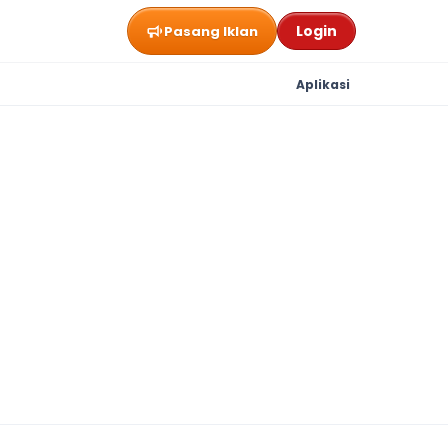
Login
Pasang Iklan
Aplikasi