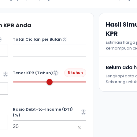
Hasil Si
 KPR Anda
KPR
Total Cicilan per Bulan
Estimasi harga
kemampuan cic
Belum ada ha
Tenor KPR (Tahun)
5 tahun
Lengkapi data d
Sekarang untuk 
Rasio Debt-to-Income (DTI)
(%)
%