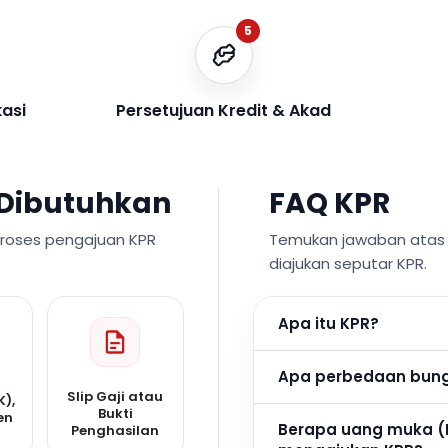
5
kasi
Persetujuan Kredit & Akad
Dibutuhkan
FAQ KPR
proses pengajuan KPR
Temukan jawaban atas p
diajukan seputar KPR.
Apa itu KPR?
Apa perbedaan bunga
Slip Gaji atau
K),
Bukti
en
Berapa uang muka (
Penghasilan
n