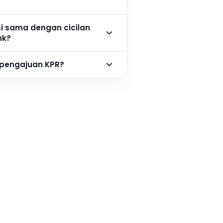
si sama dengan cicilan
nk?
 pengajuan KPR?