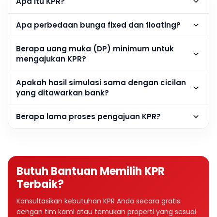
Apa itu KPR?
Apa perbedaan bunga fixed dan floating?
Berapa uang muka (DP) minimum untuk
mengajukan KPR?
Apakah hasil simulasi sama dengan cicilan
yang ditawarkan bank?
Berapa lama proses pengajuan KPR?
Butuh Bantuan Memilih KPR
Terbaik?
Konsultasikan kebutuhan KPR Anda secara gratis
dengan tim kami atau temukan properti yang sesuai