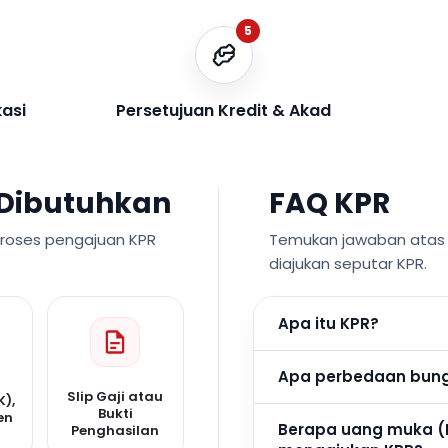
5
kasi
Persetujuan Kredit & Akad
Dibutuhkan
FAQ KPR
proses pengajuan KPR
Temukan jawaban atas p
diajukan seputar KPR.
Apa itu KPR?
Apa perbedaan bunga
Slip Gaji atau
K),
Bukti
en
Berapa uang muka (
Penghasilan
n