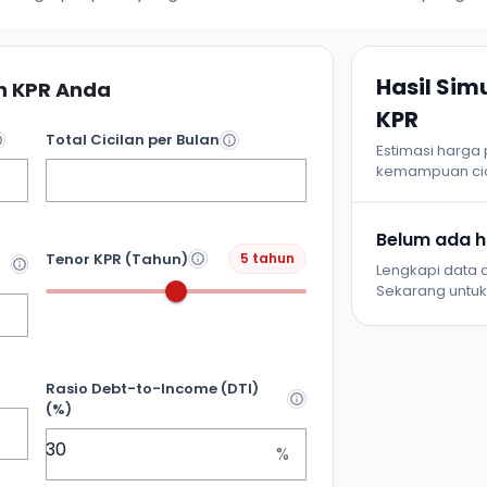
Hasil Si
 KPR Anda
KPR
Total Cicilan per Bulan
Estimasi harga
kemampuan cic
Belum ada ha
Tenor KPR (Tahun)
5 tahun
Lengkapi data d
Sekarang untuk 
Rasio Debt-to-Income (DTI)
(%)
%