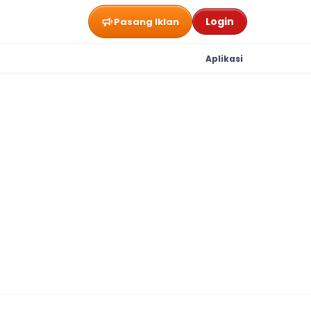
Login
Pasang Iklan
Aplikasi