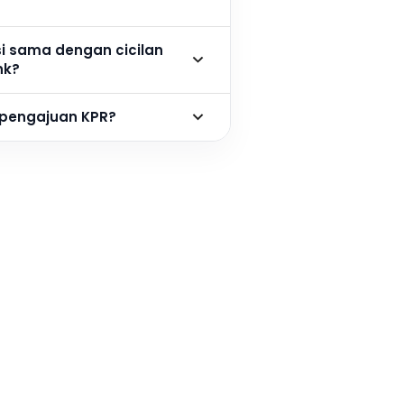
si sama dengan cicilan
nk?
 pengajuan KPR?