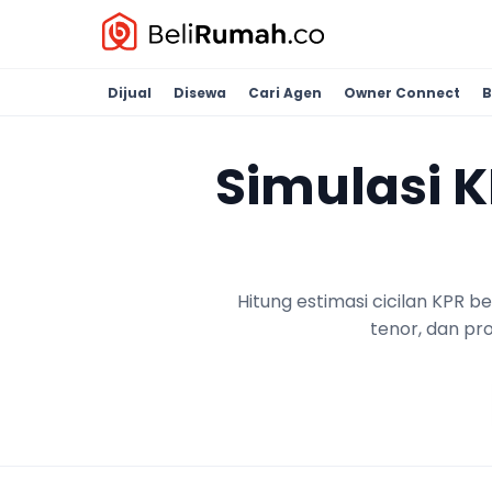
Dijual
Disewa
Cari Agen
Owner Connect
B
Simulasi 
Hitung estimasi cicilan KPR 
tenor, dan pr