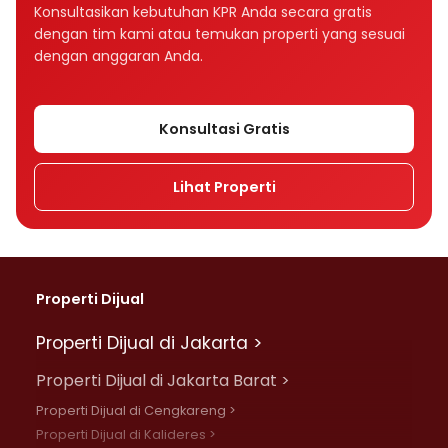
Bagaimana tenor memengaruhi cicilan KPR?
Konsultasikan kebutuhan KPR Anda secara gratis
dengan tim kami atau temukan properti yang sesuai
Tenor KPR 10, 15, atau 20 tahun, mana yang
dengan anggaran Anda.
lebih baik?
Apakah suku bunga memengaruhi cicilan
Konsultasi Gratis
KPR?
Lihat Properti
Apa perbedaan bunga fixed dan floating
dalam KPR?
Mengapa cicilan KPR bisa naik setelah
beberapa tahun?
Properti Dijual
Apa perbedaan bunga flat, efektif, dan
Properti Dijual di Jakarta >
anuitas?
Properti Dijual di Jakarta Barat >
Rumah Rp500 juta cicilannya berapa per
Properti Dijual di Cengkareng >
bulan?
Properti Dijual di Kalideres >