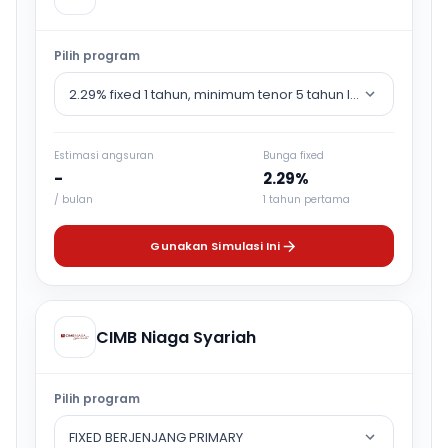
Pilih program
2.29% fixed 1 tahun, minimum tenor 5 tahun lalu counter rat
Estimasi angsuran
Bunga fixed
-
2.29%
/ bulan
1 tahun pertama
Gunakan Simulasi Ini
CIMB Niaga Syariah
Pilih program
FIXED BERJENJANG PRIMARY