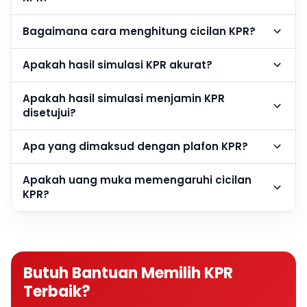
Bagaimana cara menghitung cicilan KPR?
Apakah hasil simulasi KPR akurat?
Apakah hasil simulasi menjamin KPR
disetujui?
Apa yang dimaksud dengan plafon KPR?
Apakah uang muka memengaruhi cicilan
KPR?
Berapa DP rumah agar cicilan KPR lebih
ringan?
Butuh Bantuan Memilih KPR
Apakah semakin besar DP semakin baik?
Terbaik?