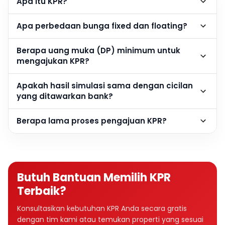
Apa itu KPR?
Apa perbedaan bunga fixed dan floating?
Berapa uang muka (DP) minimum untuk
mengajukan KPR?
Apakah hasil simulasi sama dengan cicilan
yang ditawarkan bank?
Berapa lama proses pengajuan KPR?
Butuh Bantuan Memilih KPR
Terbaik?
Konsultasikan kebutuhan KPR Anda secara gratis
dengan tim kami atau temukan properti yang sesuai